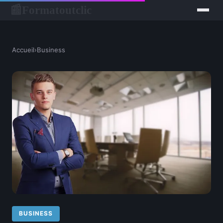
Formatoutclic
📰
Accueil
›
Business
BUSINESS