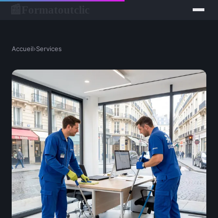
Formatoutclic
📰
Accueil
›
Services