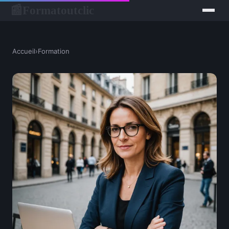
Formatoutclic
📰
Accueil
›
Formation