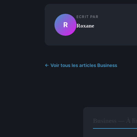
ECRIT PAR
R
Roxane
← Voir tous les articles Business
Business — À li