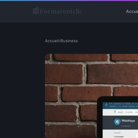
Formatoutclic
📰
Accue
Accueil
›
Business