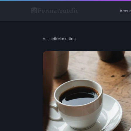
Formatoutclic
📰
Accue
Accueil
›
Marketing