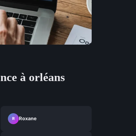
ence à orléans
Roxane
R