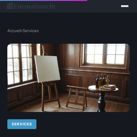
Formatoutclic
📰
Accueil
›
Services
SERVICES