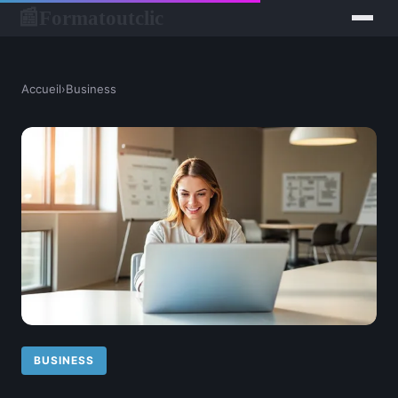
Formatoutclic
📰
Accueil
›
Business
BUSINESS